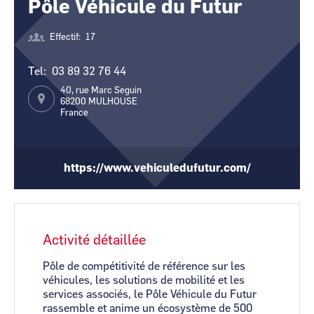
Pôle Véhicule du Futur
CCI Business
CCI Business
Pays de la Loire
Pays de la Loire
Effectif
17
Tel
03 89 32 76 44
40, rue Marc Seguin
68200
MULHOUSE
France
https://www.vehiculedufutur.com/
Activité détaillée
Pôle de compétitivité de référence sur les
véhicules, les solutions de mobilité et les
services associés, le Pôle Véhicule du Futur
rassemble et anime un écosystème de 500