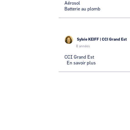
Aérosol
3
Batterie au plomb
Sylvie KEIFF
|
CCI Grand Est
8 années
CCI Grand Est
En savoir plus
sur
CCI
Grand
Est