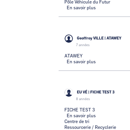
Pôle Véhicule du Futur
En savoir plus
sur
Pôle
Véhicule
du
Futur
Geoffroy VILLE
|
ATAWEY
7 années
ATAWEY
En savoir plus
sur
ATAWEY
EU VÉ
|
FICHE TEST 3
8 années
FICHE TEST 3
En savoir plus
sur
Centre de tri
FICHE
Ressourcerie / Recyclerie
TEST