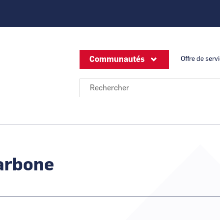
Communautés
Offre de serv
CCI Business
CCI Business
Bourgogne Franche-
Grand Est
Je suis un
EnR
Comté
Je suis un
Hydrogène
Je suis une
Nucléaire
CCI Business
CCI Business
Offreurs de solutions - Industrie du F
Hauts-de-France
Normandie
Sous-traitance industrielle
arbone
CCI Business
CCI Business
Occitanie
Pays de la Loire