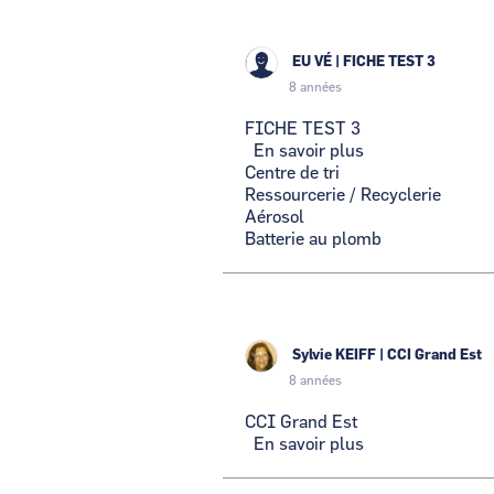
du
Futur
EU VÉ
|
FICHE TEST 3
8 années
FICHE TEST 3
En savoir plus
sur
Centre de tri
FICHE
Ressourcerie / Recyclerie
TEST
Aérosol
3
Batterie au plomb
Sylvie KEIFF
|
CCI Grand Est
8 années
CCI Grand Est
En savoir plus
sur
CCI
Grand