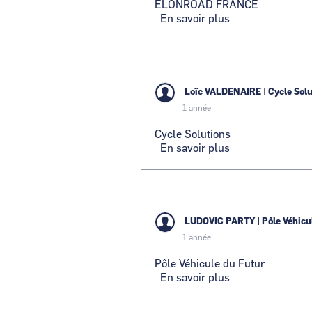
ELONROAD FRANCE
En savoir plus
sur
ELONROAD
FRANCE
Loïc VALDENAIRE
|
Cycle Sol
1 année
Cycle Solutions
En savoir plus
sur
Cycle
Solutions
LUDOVIC PARTY
|
Pôle Véhicu
1 année
Pôle Véhicule du Futur
En savoir plus
sur
Pôle
Véhicule