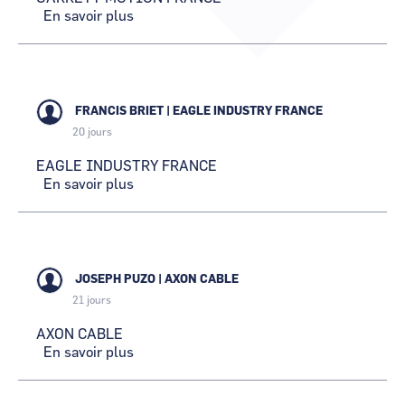
CCI Business
En savoir plus
CCI Business
sur
Pays de la Loire
Pays de la Loire
GARRETT
MOTION
FRANCE
FRANCIS BRIET
|
EAGLE INDUSTRY FRANCE
20 jours
EAGLE INDUSTRY FRANCE
En savoir plus
sur
EAGLE
INDUSTRY
FRANCE
JOSEPH PUZO
|
AXON CABLE
21 jours
AXON CABLE
En savoir plus
sur
AXON
CABLE