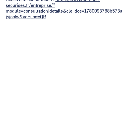
securises.fr/entreprise/?
module=consultation|details&cle_dce=1780093768b573a
jsjcclw&version=QR