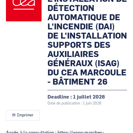
CCI Business
CCI Business
DÉTECTION
Pays de la Loire
Pays de la Loire
AUTOMATIQUE DE
L'INCENDIE (DAI)
DE L'INSTALLATION
SUPPORTS DES
AUXILIAIRES
GÉNÉRAUX (ISAG)
DU CEA MARCOULE
- BÂTIMENT 26
Deadline
1 juillet 2026
Date de publication : 1 juin 2026
Imprimer
Contenu
Accès à la consultation :
https://www.marches-