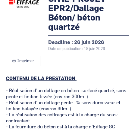
CCI Business
CCI Business
EPR2/Dallage
Pays de la Loire
Pays de la Loire
Béton/ béton
quartzé
Deadline
26 juin 2026
Date de publication : 18 juin 2026
Imprimer
Contenu
CONTENU DE LA PRESTATION
- Réalisation d’un dallage en béton surfacé quartzé, sans
pente et finition lissée (environ 300m²)
- Réalisation d’un dallage pente 1% sans durcisseur et
finition balayée (environ 30m²)
- La réalisation des coffrages est à la charge du sous-
contractant
- La fourniture du béton est à la charge d’Eiffage GC