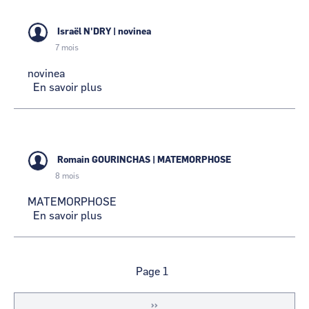
Israël N'DRY
|
novinea
7 mois
novinea
En savoir plus
sur
novinea
Romain GOURINCHAS
|
MATEMORPHOSE
8 mois
MATEMORPHOSE
En savoir plus
sur
MATEMORPHOSE
Pagination
Page 1
Page
››