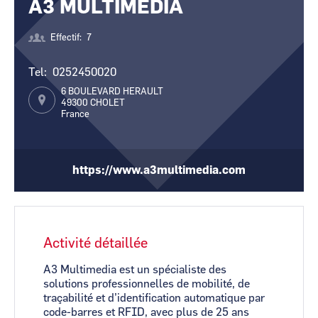
A3 MULTIMEDIA
CCI Business
CCI Business
Pays de la Loire
Pays de la Loire
Effectif
7
Tel
0252450020
6 BOULEVARD HERAULT
49300
CHOLET
France
https://www.a3multimedia.com
Activité détaillée
A3 Multimedia est un spécialiste des
solutions professionnelles de mobilité, de
traçabilité et d’identification automatique par
code-barres et RFID, avec plus de 25 ans