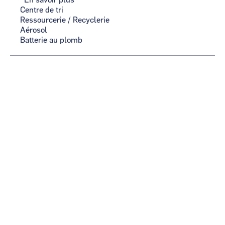
En savoir plus
sur
Centre de tri
FICHE
Ressourcerie / Recyclerie
TEST
Aérosol
3
Batterie au plomb