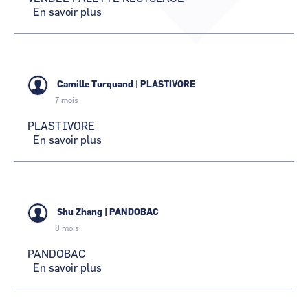
CCI Business
En savoir plus
CCI Business
sur
Pays de la Loire
Pays de la Loire
VENDEE
PALETTE
RECYCLAGE
Camille Turquand
|
PLASTIVORE
7 mois
PLASTIVORE
En savoir plus
sur
PLASTIVORE
Shu Zhang
|
PANDOBAC
8 mois
PANDOBAC
En savoir plus
sur
PANDOBAC