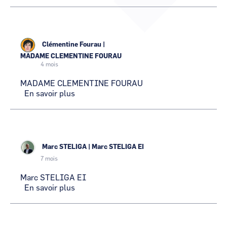
LA
CCI Business
CCI Business
FORGE
Pays de la Loire
Pays de la Loire
NORMANDIE
Clémentine Fourau
|
MADAME CLEMENTINE FOURAU
4 mois
MADAME CLEMENTINE FOURAU
En savoir plus
sur
MADAME
CLEMENTINE
FOURAU
Marc STELIGA
|
Marc STELIGA EI
7 mois
Marc STELIGA EI
En savoir plus
sur
Marc
STELIGA
EI