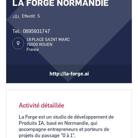
LA FORGE NORMANDIE
CCI Business
CCI Business
Pays de la Loire
Pays de la Loire
Effectif
5
Tel
0695931747
18 PLACE SAINT MARC
76000
ROUEN
France
http://la-forge.ai
Activité détaillée
La Forge est un studio de développement de
Produits IA, basé en Normandie, qui
accompagne entrepreneurs et porteurs de
projets du passage "0 à 1".