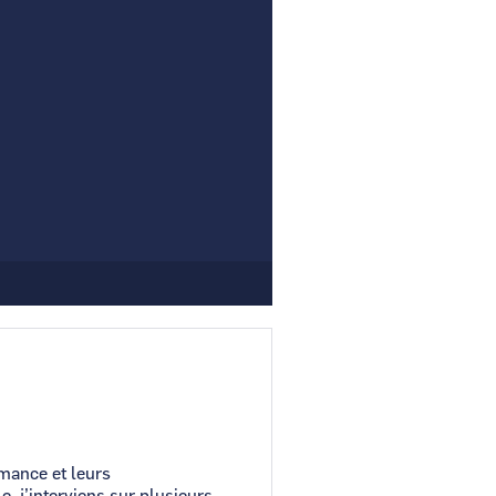
Comment demander un nouveau mot de passe ?
Comment supprimer mon compte ?
Contactez-nous
mance et leurs