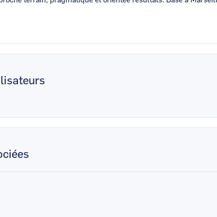
roche terrain, pragmatique et orientée résultats. Basé à Marseille
lisateurs
ciées