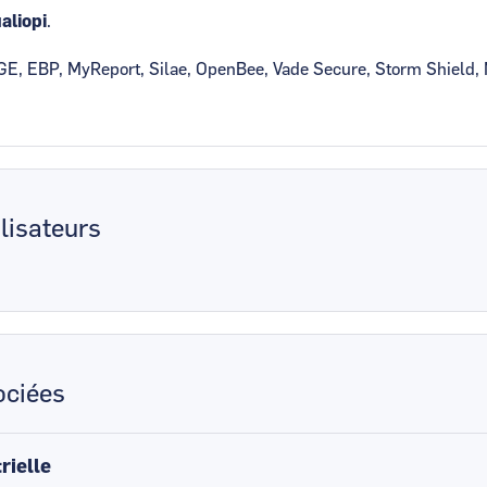
aliopi
.
, EBP, MyReport, Silae, OpenBee, Vade Secure, Storm Shield, Mi
lisateurs
ciées
rielle