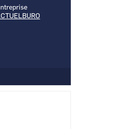
ntreprise
Comment demander un nouveau mot de passe ?
ACTUELBURO
Comment supprimer mon compte ?
Contactez-nous