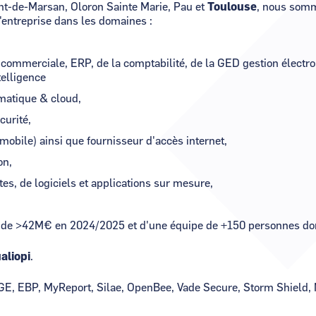
nt-de-Marsan, Oloron Sainte Marie, Pau et
Toulouse
, nous somm
'entreprise dans les domaines :
n commerciale, ERP, de la comptabilité, de la GED gestion élect
telligence
rmatique & cloud,
curité,
 mobile) ainsi que fournisseur d'accès internet,
on,
s, de logiciels et applications sur mesure,
A de >42M€ en 2024/2025 et d'une équipe de +150 personnes don
aliopi
.
, EBP, MyReport, Silae, OpenBee, Vade Secure, Storm Shield, Mi