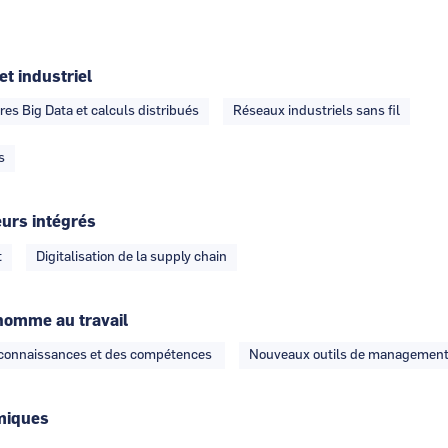
et industriel
res Big Data et calculs distribués
Réseaux industriels sans fil
s
eurs intégrés
t
Digitalisation de la supply chain
homme au travail
s connaissances et des compétences
Nouveaux outils de managemen
miques