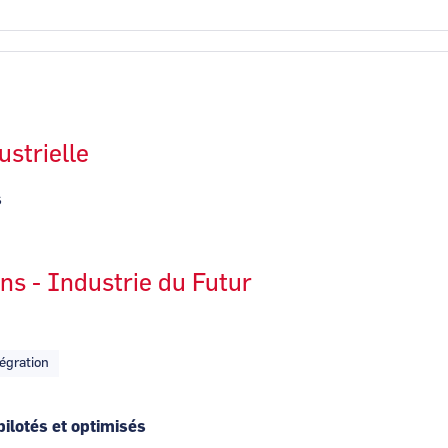
ustrielle
s
ons - Industrie du Futur
égration
pilotés et optimisés