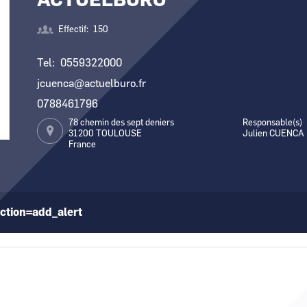
ACTUELBURO
Effectif
150
Tel
0559322000
jcuenca@actuelburo.fr
0788461796
78 chemin des sept deniers
Responsable(s)
31200
TOULOUSE
Julien CUENCA
France
ction=add_alert