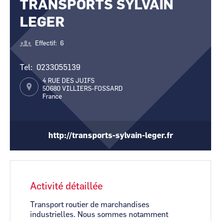
TRANSPORTS SYLVAIN
CCI Business
CCI Business
Pays de la Loire
Pays de la Loire
LEGER
Effectif
6
Tel
0233055139
4 RUE DES JUIFS
50680
VILLIERS-FOSSARD
France
http://transports-sylvain-leger.fr
Activité détaillée
Transport routier de marchandises
industrielles. Nous sommes notamment