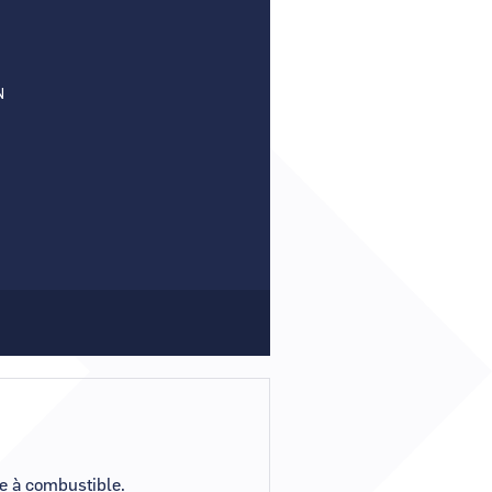
Comment demander un nouveau mot de passe ?
Comment supprimer mon compte ?
N
Contactez-nous
le à combustible.