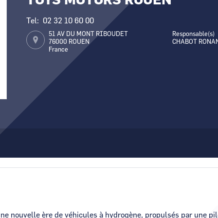
TOYS MOTORS ROUEN
Tel
02 32 10 60 00
51 AV DU MONT RIBOUDET
Responsable(s)
76000
ROUEN
CHABOT RONA
France
une nouvelle ère de véhicules à hydrogène, propulsés par une pi