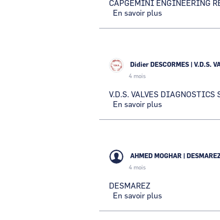
CAPGEMINI ENGINEERING R
En savoir plus
sur
CAPGEMINI
ENGINEERING
RESEARCH
AND
DEVELOPMENT
Didier DESCORMES
|
V.D.S. 
4 mois
V.D.S. VALVES DIAGNOSTICS
En savoir plus
sur
V.D.S.
VALVES
DIAGNOSTICS
SERVICES
AHMED MOGHAR
|
DESMARE
4 mois
DESMAREZ
En savoir plus
sur
DESMAREZ