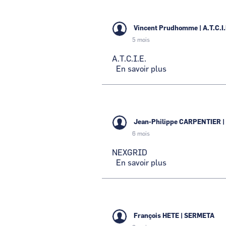
Vincent Prudhomme
|
A.T.C.I.
5 mois
A.T.C.I.E.
En savoir plus
sur
A.T.C.I.E.
Jean-Philippe CARPENTIER
|
6 mois
NEXGRID
En savoir plus
sur
NEXGRID
François HETE
|
SERMETA