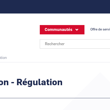
Communautés
Offre de serv
CCI Business
CCI Business
Bourgogne Franche-
Grand Est
Je suis un
EnR
Comté
Je suis un
Hydrogène
Je suis une
tion
Nucléaire
CCI Business
CCI Business
Offreurs de solutions - Industrie du F
Hauts-de-France
Normandie
Sous-traitance industrielle
on - Régulation
CCI Business
CCI Business
Occitanie
Pays de la Loire