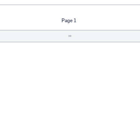
S
Page 1
Page
››
suivante