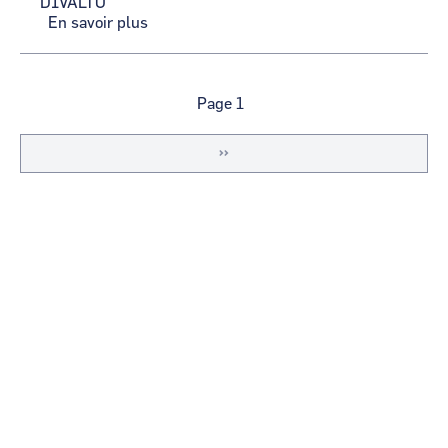
DIVALTO
En savoir plus
sur
DIVALTO
Pagination
Page 1
Page
››
suivante