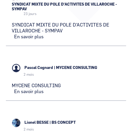
SYNDICAT MIXTE DU POLE D'ACTIVITES DE VILLAROCHE -
CCI Business
CCI Business
Pays de la Loire
Pays de la Loire
SYMPAV
23 jours
SYNDICAT MIXTE DU POLE D'ACTIVITES DE
VILLAROCHE - SYMPAV
En savoir plus
sur
SYNDICAT
MIXTE
DU
POLE
D'ACTIVITES
Pascal Cognard
|
MYCENE CONSULTING
DE
2 mois
VILLAROCHE
-
MYCENE CONSULTING
SYMPAV
En savoir plus
sur
MYCENE
CONSULTING
Lionel BESSE
|
BS CONCEPT
2 mois