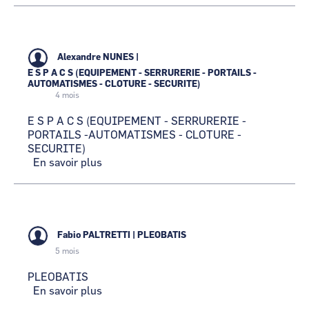
METALLERIE
Alexandre NUNES
|
E S P A C S (EQUIPEMENT - SERRURERIE - PORTAILS -
AUTOMATISMES - CLOTURE - SECURITE)
4 mois
E S P A C S (EQUIPEMENT - SERRURERIE -
PORTAILS -AUTOMATISMES - CLOTURE -
SECURITE)
En savoir plus
sur
E
S
P
A
C
Fabio PALTRETTI
|
PLEOBATIS
S
5 mois
(EQUIPEMENT
-
PLEOBATIS
SERRURERIE
En savoir plus
sur
-
PLEOBATIS