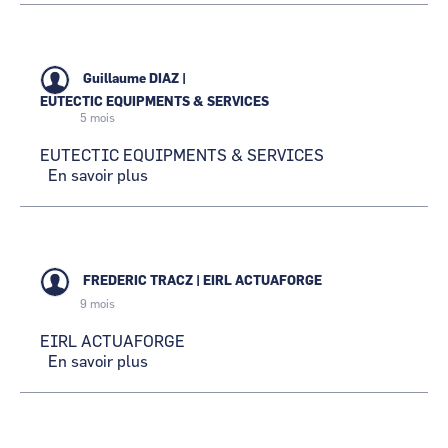
PORTAILS
-
AUTOMATISMES
-
Guillaume DIAZ
|
CLOTURE
EUTECTIC EQUIPMENTS & SERVICES
-
5 mois
SECURITE)
EUTECTIC EQUIPMENTS & SERVICES
En savoir plus
sur
EUTECTIC
EQUIPMENTS
&
SERVICES
FREDERIC TRACZ
|
EIRL ACTUAFORGE
9 mois
EIRL ACTUAFORGE
En savoir plus
sur
EIRL
ACTUAFORGE