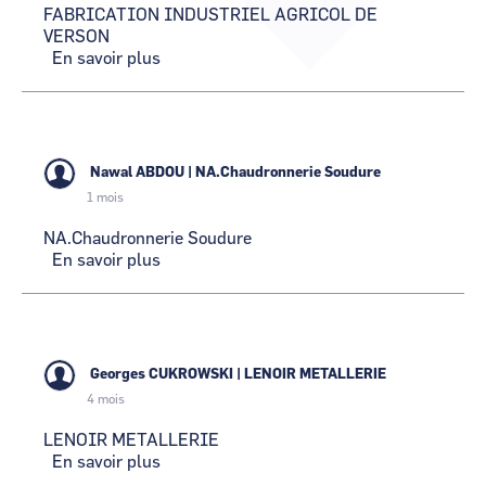
FABRICATION INDUSTRIEL AGRICOL DE
CCI Business
CCI Business
Pays de la Loire
Pays de la Loire
VERSON
En savoir plus
sur
FABRICATION
INDUSTRIEL
AGRICOL
DE
VERSON
Nawal ABDOU
|
NA.Chaudronnerie Soudure
1 mois
NA.Chaudronnerie Soudure
En savoir plus
sur
NA.Chaudronnerie
Soudure
Georges CUKROWSKI
|
LENOIR METALLERIE
4 mois
LENOIR METALLERIE
En savoir plus
sur
LENOIR