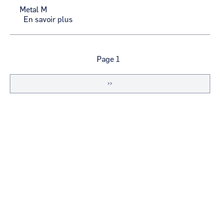
Metal M
En savoir plus
sur
Metal
M
Pagination
Page 1
Page
››
suivante