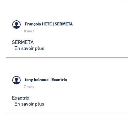
ENGINEERING
François HETE
|
SERMETA
6 mois
SERMETA
En savoir plus
sur
SERMETA
tony belnoue
|
Exantrix
7 mois
Exantrix
En savoir plus
sur
Exantrix
Pagination