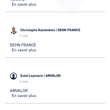
CCI Business
En savoir plus
CCI Business
sur
Pays de la Loire
Pays de la Loire
TENKAI
Christophe Kastenbein
|
DEHN FRANCE
3 mois
DEHN FRANCE
En savoir plus
sur
DEHN
FRANCE
Estel Leymarie
|
AMVALOR
3 mois
AMVALOR
En savoir plus
sur
AMVALOR