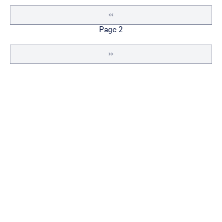
Page
‹‹
précédente
Page 2
Page
››
suivante