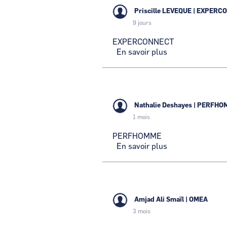
Priscille LEVEQUE
|
EXPERC
9 jours
EXPERCONNECT
En savoir plus
sur
EXPERCONNEC
Nathalie Deshayes
|
PERFHO
1 mois
PERFHOMME
En savoir plus
sur
PERFHOMME
Amjad Ali Smaïl
|
OMEA
3 mois