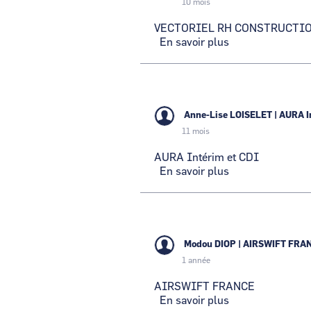
10 mois
VECTORIEL RH CONSTRUCTI
En savoir plus
sur
VECTORIEL
RH
CONSTRUCTIO
Anne-Lise LOISELET
|
AURA I
11 mois
AURA Intérim et CDI
En savoir plus
sur
AURA
Intérim
et
CDI
Modou DIOP
|
AIRSWIFT FRA
1 année
AIRSWIFT FRANCE
En savoir plus
sur