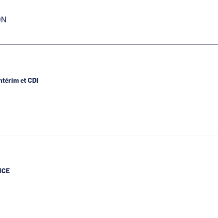
ON
N
ntérim et CDI
NCE