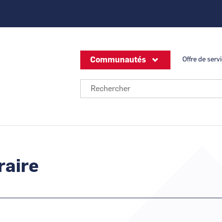
Communautés
Offre de serv
CCI Business
CCI Business
Bourgogne Franche-
Grand Est
Je suis un
EnR
Comté
Je suis un
Hydrogène
Je suis une
Nucléaire
CCI Business
CCI Business
Offreurs de solutions - Industrie du F
Hauts-de-France
Normandie
Sous-traitance industrielle
raire
CCI Business
CCI Business
Occitanie
Pays de la Loire