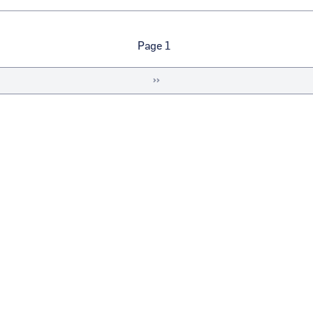
Page 1
Page
››
suivante