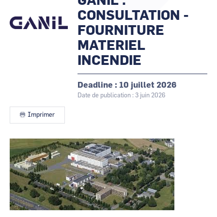
GANIL :
les
CCI Business
CCI Business
animateurs
CONSULTATION -
Pays de la Loire
Pays de la Loire
FOURNITURE
MATERIEL
INCENDIE
Deadline
10 juillet 2026
Date de publication : 3 juin 2026
Imprimer
Contenu
Image