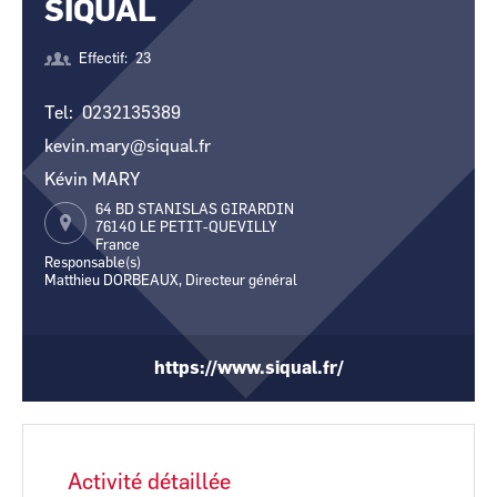
SIQUAL
CCI Business
CCI Business
Pays de la Loire
Pays de la Loire
Effectif
23
Tel
0232135389
kevin.mary@siqual.fr
Kévin MARY
64 BD STANISLAS GIRARDIN
76140
LE PETIT-QUEVILLY
France
Responsable(s)
Matthieu DORBEAUX, Directeur général
https://www.siqual.fr/
Activité détaillée