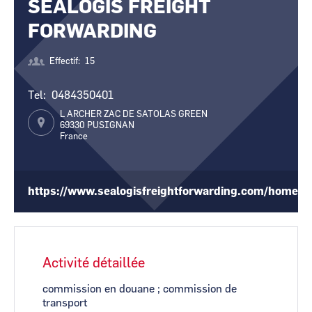
SEALOGIS FREIGHT
CCI Business
CCI Business
Pays de la Loire
Pays de la Loire
FORWARDING
Effectif
15
Tel
0484350401
L ARCHER ZAC DE SATOLAS GREEN
69330
PUSIGNAN
France
https://www.sealogisfreightforwarding.com/home/
Activité détaillée
commission en douane ; commission de
transport