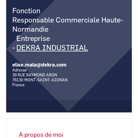
CCI Business
CCI Business
Pays de la Loire
Pays de la Loire
Fonction
Responsable Commerciale Haute-
Normandie
Entreprise
-
DEKRA INDUSTRIAL
elise.mala@dekra.com
Adresse
39 RUE RAYMOND ARON
76130
MONT-SAINT-AIGNAN
France
A propos de moi