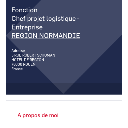
CCI Business
CCI Business
Pays de la Loire
Pays de la Loire
Fonction
Chef projet logistique
-
Entreprise
REGION NORMANDIE
Adresse
5 RUE ROBERT SCHUMAN
HOTEL DE REGION
76000
ROUEN
France
A propos de moi