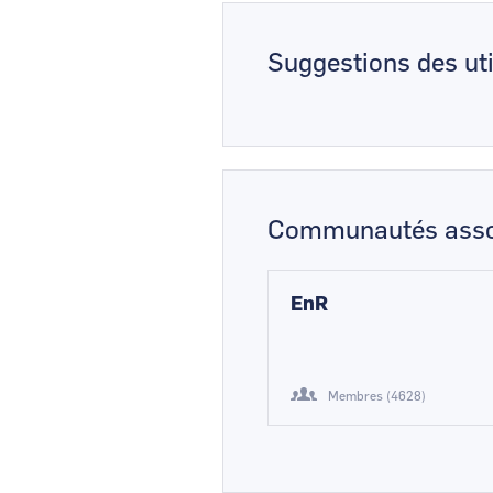
Suggestions des uti
Communautés asso
EnR
Membres (4628)