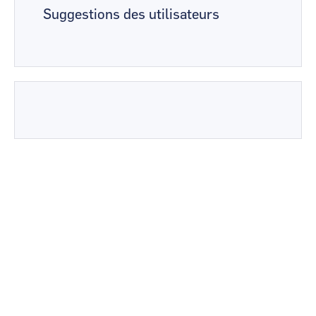
Suggestions des utilisateurs