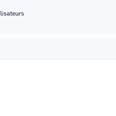
lisateurs