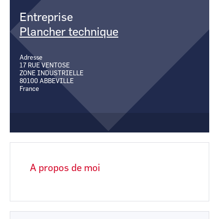
CCI Business
CCI Business
Pays de la Loire
Pays de la Loire
Entreprise
Plancher technique
Adresse
17 RUE VENTOSE
ZONE INDUSTRIELLE
80100
ABBEVILLE
France
A propos de moi