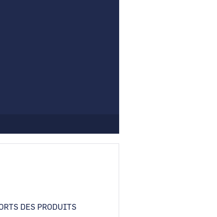
Comment demander un nouveau mot de passe ?
Comment supprimer mon compte ?
Contactez-nous
ORTS DES PRODUITS