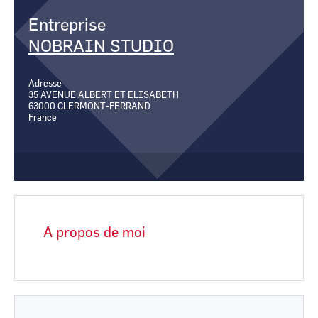
CCI Business
CCI Business
Pays de la Loire
Pays de la Loire
Entreprise
NOBRAIN STUDIO
Adresse
35 AVENUE ALBERT ET ELISABETH
63000
CLERMONT-FERRAND
France
A propos de moi