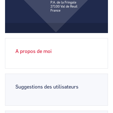
P.A. de la Fringale
CCI Business
CCI Business
27100
Val de Reuil
Pays de la Loire
Pays de la Loire
France
A propos de moi
Suggestions des utilisateurs