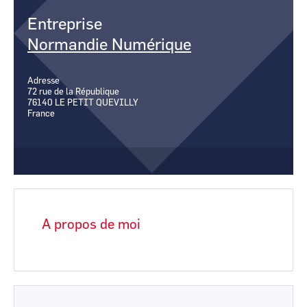
CCI Business
CCI Business
Pays de la Loire
Pays de la Loire
Entreprise
Normandie Numérique
Adresse
72 rue de la République
76140
LE PETIT QUEVILLY
France
A propos de moi