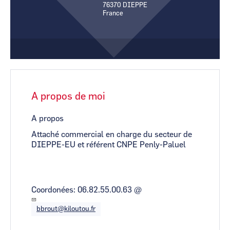
76370
DIEPPE
CCI Business
CCI Business
France
Pays de la Loire
Pays de la Loire
A propos de moi
A propos
Attaché commercial en charge du secteur de
DIEPPE-EU et référent CNPE Penly-Paluel
Coordonées: 06.82.55.00.63 @
bbrout@kiloutou.fr