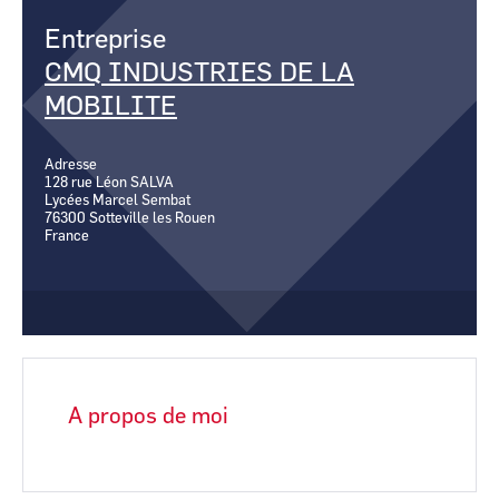
CCI Business
CCI Business
Pays de la Loire
Pays de la Loire
Entreprise
CMQ INDUSTRIES DE LA
MOBILITE
Adresse
128 rue Léon SALVA
Lycées Marcel Sembat
76300
Sotteville les Rouen
France
A propos de moi