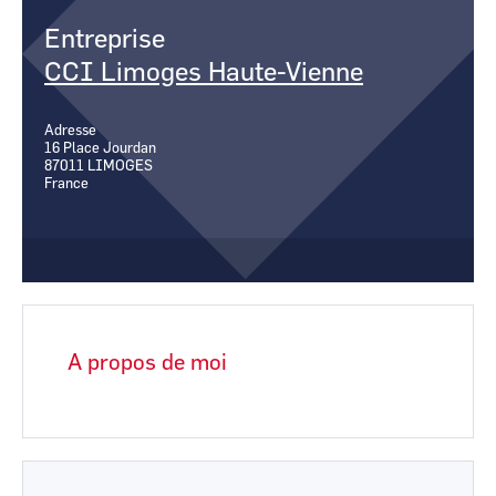
CCI Business
CCI Business
Pays de la Loire
Pays de la Loire
Entreprise
CCI Limoges Haute-Vienne
Adresse
16 Place Jourdan
87011
LIMOGES
France
A propos de moi