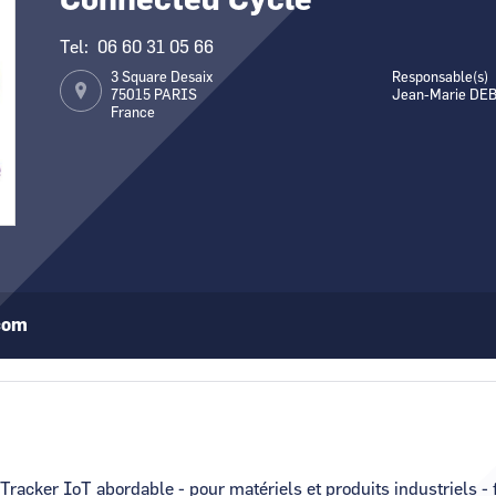
Connected Cycle
Tel
06 60 31 05 66
3 Square Desaix
Responsable(s)
75015
PARIS
Jean-Marie DE
France
com
Tracker IoT abordable - pour matériels et produits industriels - 