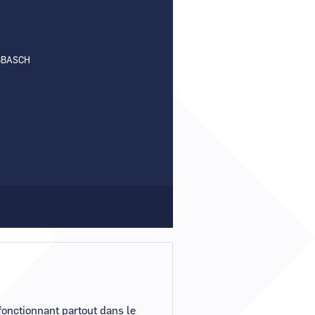
Comment demander un nouveau mot de passe ?
Comment supprimer mon compte ?
BBASCH
Contactez-nous
fonctionnant partout dans le