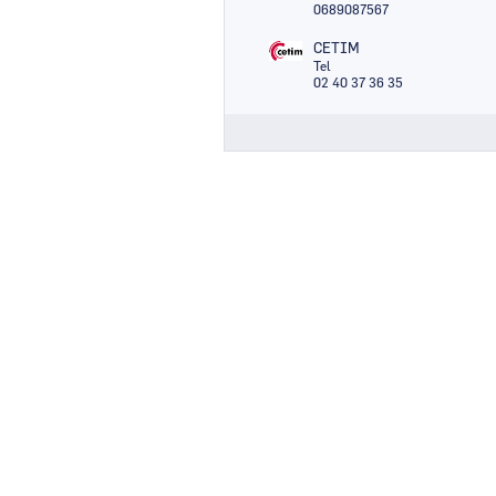
0689087567
CETIM
Tel
02 40 37 36 35