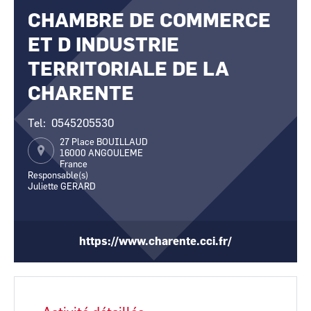
CCI Business
CCI Business
CHAMBRE DE COMMERCE
Pays de la Loire
Pays de la Loire
ET D INDUSTRIE
TERRITORIALE DE LA
CHARENTE
Tel
0545205530
27 Place BOUILLAUD
16000
ANGOULEME
France
Responsable(s)
Juliette GERARD
https://www.charente.cci.fr/