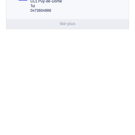
CCI Puy-de-Dome
Tel
0473604666
Voir plus