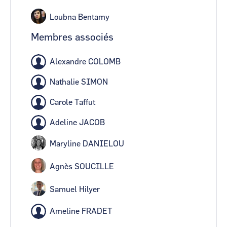
Loubna Bentamy
Membres associés
Alexandre COLOMB
Nathalie SIMON
Carole Taffut
Adeline JACOB
Maryline DANIELOU
Agnès SOUCILLE
Samuel Hilyer
Ameline FRADET