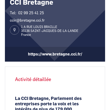
CCI Bretagne
CCI Business
CCI Business
Pays de la Loire
Pays de la Loire
Tel
02 99 25 41 25
ccir@bretagne.cci.fr
1 A RUE LOUIS BRAILLE
35136
SAINT-JACQUES-DE-LA-LANDE
France
https://www.bretagne.cci.fr/
Activité détaillée
La CCI Bretagne, Parlement des
entreprises porte la voix et les
intérêts de plus de 179 000