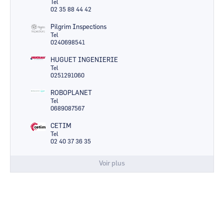
Tel
02 35 88 44 42
Pilgrim Inspections
Tel
0240698541
HUGUET INGENIERIE
Tel
0251291060
ROBOPLANET
Tel
0689087567
CETIM
Tel
02 40 37 36 35
Voir plus