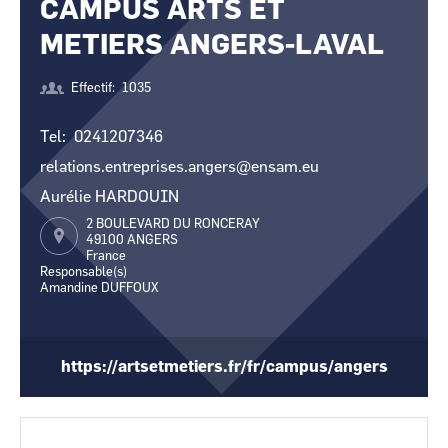
CAMPUS ARTS ET
CCI Business
CCI Business
Pays de la Loire
Pays de la Loire
METIERS ANGERS-LAVAL
Effectif
1035
Tel
0241207346
relations.entreprises.angers@ensam.eu
Aurélie HARDOUIN
2 BOULEVARD DU RONCERAY
49100
ANGERS
France
Responsable(s)
Amandine DUFFOUX
https://artsetmetiers.fr/fr/campus/angers