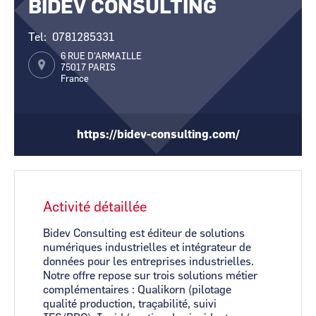
BIDEV CONSULTING
CCI Business
CCI Business
Pays de la Loire
Pays de la Loire
Tel
0781285331
6 RUE D'ARMAILLE
75017
PARIS
France
https://bidev-consulting.com/
Activité détaillée
Bidev Consulting est éditeur de solutions
numériques industrielles et intégrateur de
données pour les entreprises industrielles.
Notre offre repose sur trois solutions métier
complémentaires : Qualikorn (pilotage
qualité production, traçabilité, suivi