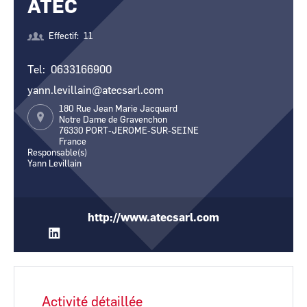
ATEC
CCI Business
CCI Business
Pays de la Loire
Pays de la Loire
Effectif
11
Tel
0633166900
yann.levillain@atecsarl.com
180 Rue Jean Marie Jacquard
Notre Dame de Gravenchon
76330
PORT-JEROME-SUR-SEINE
France
Responsable(s)
Yann Levillain
http://www.atecsarl.com
Activité détaillée