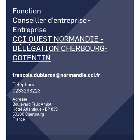
CCI Business
CCI Business
Pays de la Loire
Pays de la Loire
Fonction
Conseiller d'entreprise
-
Entreprise
CCI OUEST NORMANDIE -
DÉLÉGATION CHERBOURG-
COTENTIN
francois.dublaron@normandie.cci.fr
Téléphone
0233233223
Adresse
Boulevard Félix Amiot
Hôtel Atlantique - BP 839
50100
Cherbourg
France