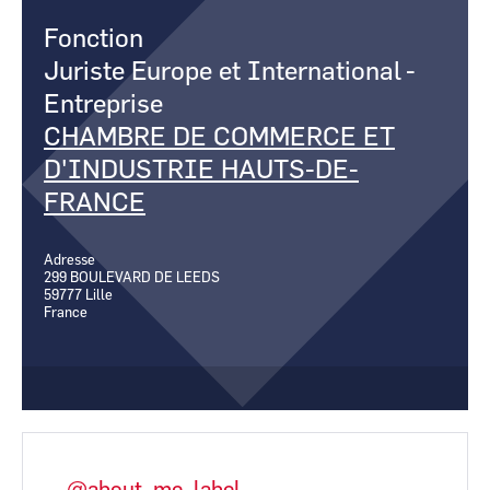
CCI Business
CCI Business
Pays de la Loire
Pays de la Loire
Fonction
Juriste Europe et International
-
Entreprise
CHAMBRE DE COMMERCE ET
D'INDUSTRIE HAUTS-DE-
FRANCE
Adresse
299 BOULEVARD DE LEEDS
59777
Lille
France