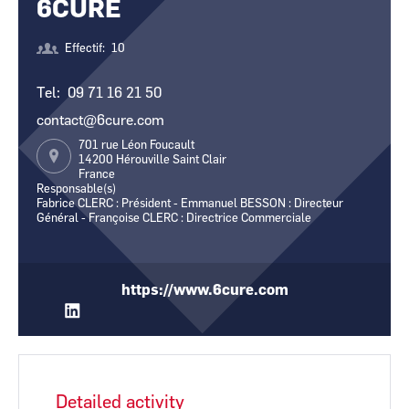
6CURE
CCI Business
CCI Business
Pays de la Loire
Pays de la Loire
Effectif
10
Tel
09 71 16 21 50
contact@6cure.com
701 rue Léon Foucault
14200
Hérouville Saint Clair
France
Responsable(s)
Fabrice CLERC : Président - Emmanuel BESSON : Directeur
Général - Françoise CLERC : Directrice Commerciale
https://www.6cure.com
Detailed activity