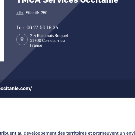
YMCA Services Occitanie
Effectif
250
Tel
06 27 50 18 34
2-4 Rue Louis Breguet
31700
Cornebarrieu
France
ccitanie.com/
ntribuent au développement des territoires et promeuvent un e