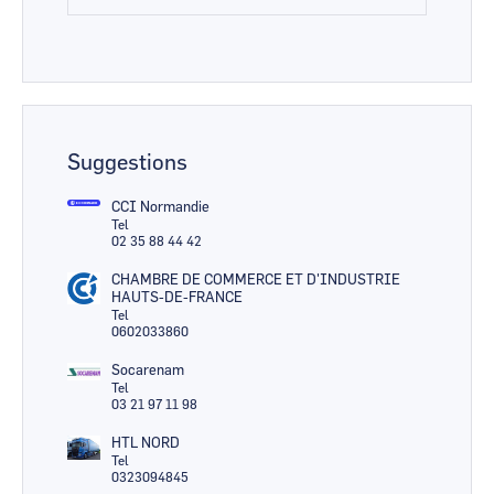
Suggestions
CCI Normandie
Tel
02 35 88 44 42
CHAMBRE DE COMMERCE ET D'INDUSTRIE
HAUTS-DE-FRANCE
Tel
0602033860
Socarenam
Tel
03 21 97 11 98
HTL NORD
Tel
0323094845