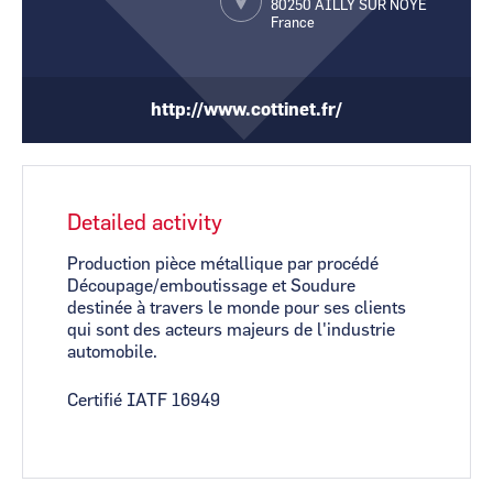
80250
AILLY SUR NOYE
CCI Business
CCI Business
France
Pays de la Loire
Pays de la Loire
http://www.cottinet.fr/
Detailed activity
Production pièce métallique par procédé
Découpage/emboutissage et Soudure
destinée à travers le monde pour ses clients
qui sont des acteurs majeurs de l'industrie
automobile.
Certifié IATF 16949