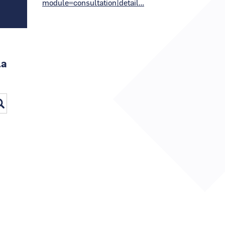
module=consultation|detail…
la