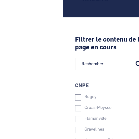
Filtrer le contenu de 
page en cours
CNPE
Bugey
Cruas-Meysse
Flamanville
Gravelines