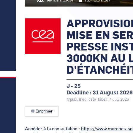
Members (2818)
Facilitators (67)
Grand Est
Alpes
Hauts-de-France
Eiffage Génie Civil -
IFARE
EPR2
Normandie
DAR
Saint
Penl
ICE
Hauts-de-France
Normandie
Nuclear Valley
Maur
Orano
APPROVISI
Logo
Image
Normandie
Trica
GANIL
MISE EN SER
PRESSE IN
3000KN AU 
D'ÉTANCHÉI
J - 25
Deadline
31 August 2026
@published_date_label : 7 July 2026
Imprimer
Contenu
Accéder à la consultation :
https://www.marches-sec